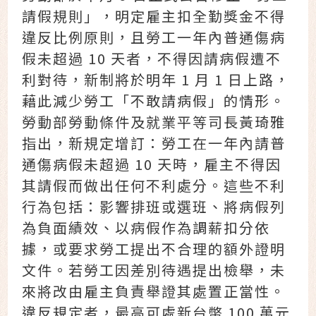
請假規則」，明定雇主扣全勤獎金不得
違反比例原則，且勞工一年內普通傷病
假未超過 10 天者，不得因請病假遭不
利對待，新制將於明年 1 月 1 日上路，
藉此減少勞工「不敢請病假」的情形。
勞動部勞動條件及就業平等司長黃琦雅
指出，新規定增訂：勞工在一年內請普
通傷病假未超過 10 天時，雇主不得因
其請假而做出任何不利處分。這些不利
行為包括：影響排班或選班、將病假列
為負面績效、以病假作為調薪扣分依
據，或要求勞工提出不合理的額外證明
文件。若勞工因差別待遇提出檢舉，未
來將改由雇主負責舉證其處置正當性。
違反規定者，最高可處新台幣 100 萬元